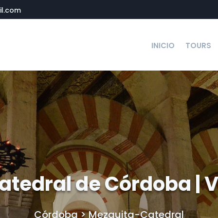
l.com
INICIO
TOURS
tedral de Córdoba | V
Córdoba
>
Mezquita-Catedral