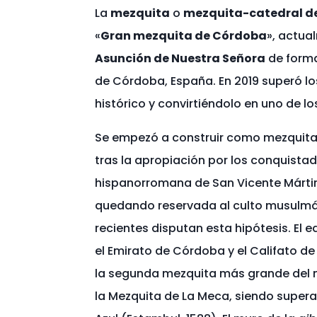
La
mezquita
o
mezquita-catedral d
«
Gran mezquita de Córdoba
», actu
Asunción de Nuestra Señora
de forma 
de Córdoba, España. En 2019 superó los
histórico y convirtiéndolo en uno de
Se empezó a construir como mezquita 
tras la apropiación por los conquista
hispanorromana de San Vicente Márti
quedando reservada al culto musulmá
recientes disputan esta hipótesis.​ El 
el Emirato de Córdoba y el Califato 
la segunda mezquita más grande del m
la Mezquita de La Meca, siendo super