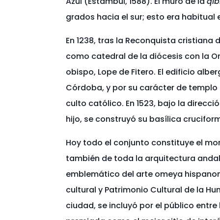
Azul (Estambul, 1588). El muro de la
qib
grados hacia el sur; esto era habitual
En 1238, tras la Reconquista cristiana
como catedral de la diócesis con la O
obispo, Lope de Fitero.​ El edificio alb
Córdoba, y por su carácter de templo 
culto católico. En 1523, bajo la direcci
hijo, se construyó su basílica crucifor
Hoy todo el conjunto constituye el 
también de toda la arquitectura andal
emblemático del arte omeya hispanom
cultural​ y Patrimonio Cultural de la 
ciudad,​ se incluyó por el público entr