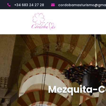
+34 683 24 27 28
cordobamasturismo@gmai


Mezquita-Ca