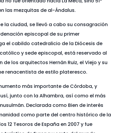
la
no fue orientado hacia La Meca, sino 51º
 en las mezquitas de al-Ándalus.
 de la ciudad, se llevó a cabo su consagración
rdenación episcopal de su primer
erga el cabildo catedralicio de la Diócesis de
católico y sede episcopal, está reservado al
ón de los arquitectos Hernán Ruiz, el Viejo y su
me renacentista de estilo plateresco.
monumento más importante de Córdoba, y
usí, junto con la Alhambra, así como el más
usulmán. Declarada como Bien de interés
Humanidad como parte del centro histórico de la
e los 12 Tesoros de España en 2007
y fue