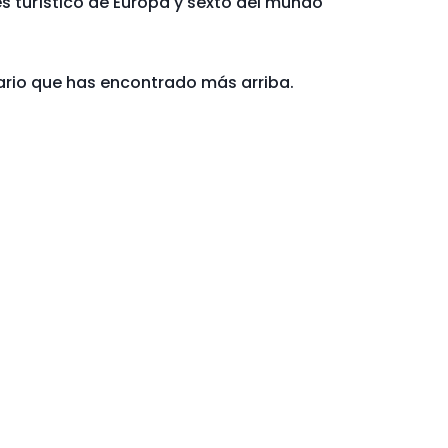
és turístico de Europa y sexto del mundo
rio que has encontrado más arriba.​