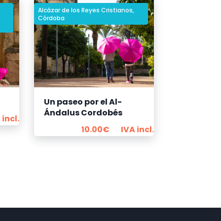
Alcázar de los Reyes Cristianos
,
Córdoba
Un paseo por el Al-
Ándalus Cordobés
 incl.
10.00
€
IVA incl.