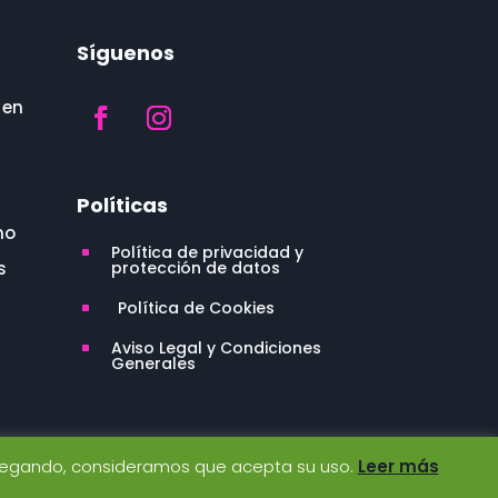
Síguenos
 en
Políticas
no
Política de privacidad y
^
protección de datos
s
Política de Cookies
^
Aviso Legal y Condiciones
^
Generales
 navegando, consideramos que acepta su uso.
Leer más