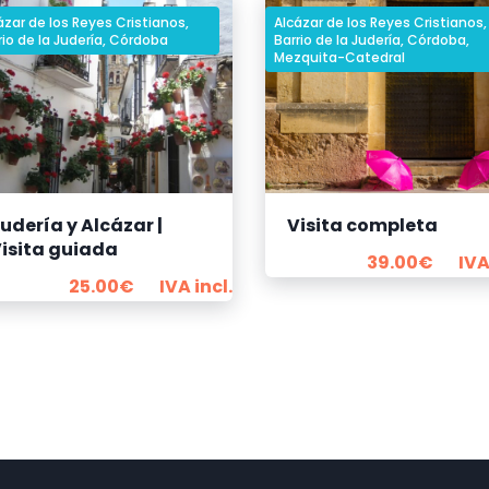
ázar de los Reyes Cristianos
,
Alcázar de los Reyes Cristianos
,
rio de la Judería
,
Córdoba
Barrio de la Judería
,
Córdoba
,
Mezquita-Catedral
udería y Alcázar |
Visita completa
isita guiada
39.00
€
IVA
25.00
€
IVA incl.