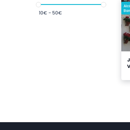
Alc
Bar
10
€
-
50
€
J
V