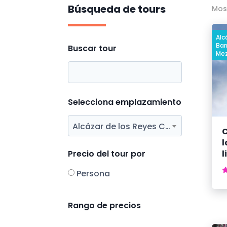
Búsqueda de tours
Mos
Alc
Bar
Buscar tour
Mez
Selecciona emplazamiento
Alcázar de los Reyes Cristianos
C
l
l
Precio del tour por
Persona
Rango de precios