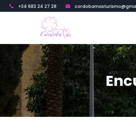
+34 683 24 27 28
cordobamasturismo@gmai


Enc