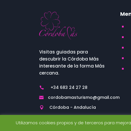
Me
^
^
^
Visitas guiadas para
descubrir la Córdoba Más
^
interesante de la forma Más
^
cercana.
+34 683 24 27 28

cordobamasturismo@gmail.com

Córdoba - Andalucía

Utilizamos cookies propios y de terceros para mejor