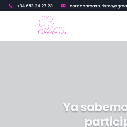
+34 683 24 27 28
cordobamasturismo@gmai


Ya sabemos
partici