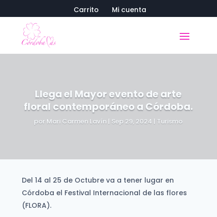
Carrito
Mi cuenta
Llega el Mayor evento de arte
floral contemporáneo a Córdoba.
por
Mari Carmen Lavín
|
Sep 29, 2024
|
Turismo
Del 14 al 25 de Octubre va a tener lugar en
Córdoba el Festival Internacional de las flores
(FLORA).