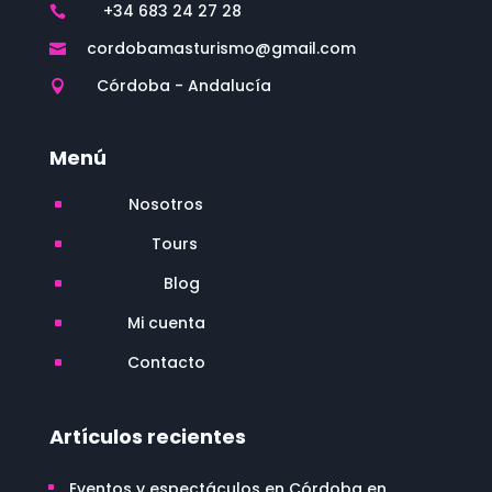
+34 683 24 27 28

cordobamasturismo@gmail.com

Córdoba - Andalucía

Menú
Nosotros
^
Tours
^
Blog
^
Mi cuenta
^
Contacto
^
Artículos recientes
Eventos y espectáculos en Córdoba en